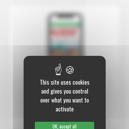
This site uses cookies
12 mois :
99,00 €
and gives you control
over what you want to
Numérique
activate
S’abonner au journal
OK, accept all