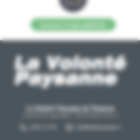
Contacter la régie publicitaire
La Volonté Paysanne de l'Aveyron
Carrefour de l'agriculture, 12026 Rodez Cedex 9
05 65 73 77 98
info@lavolontepaysanne.fr