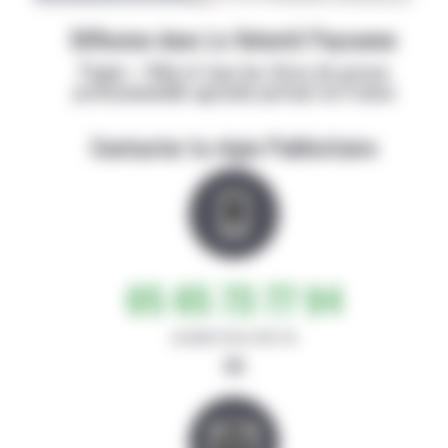
Diffusion dans La Volonté Paysanne
Papier + Web et tous les titres de presse
professionnelle agricole partout en France
Contacter la régie Publicitaire
05 65 73 77 94
de 8h30-12h et 14h-17h
ou