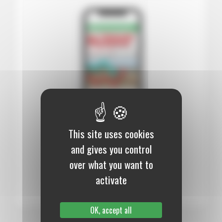
This site uses cookies
12 mois :
99,00 €
and gives you control
Numérique
over what you want to
S’abonner au journal
activate
OK, accept all