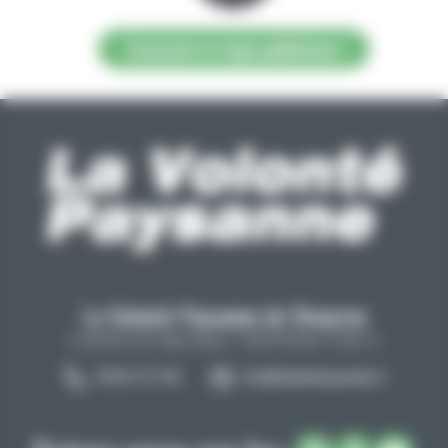
Contacter la régie publicitaire
La Volonté Paysanne de l'Aveyron
Carrefour de l'agriculture, 12026 Rodez Cedex 9
05 65 73 77 98
info@lavolontepaysanne.fr