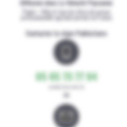
Diffusion dans La Volonté Paysanne
Papier + Web et tous les titres de presse
professionnelle agricole partout en France
Contacter la régie Publicitaire
05 65 73 77 94
de 8h30-12h et 14h-17h
ou