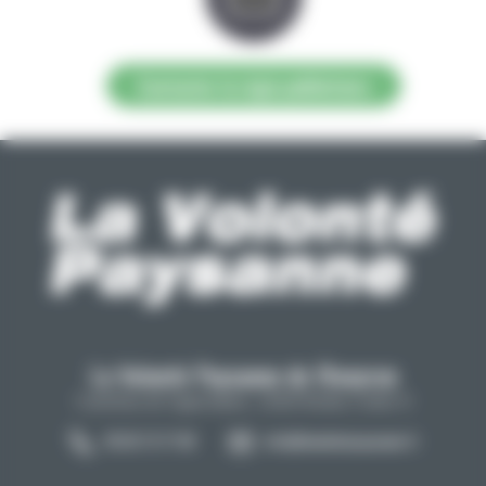
Contacter la régie publicitaire
La Volonté Paysanne de l'Aveyron
Carrefour de l'agriculture, 12026 Rodez Cedex 9
05 65 73 77 98
info@lavolontepaysanne.fr