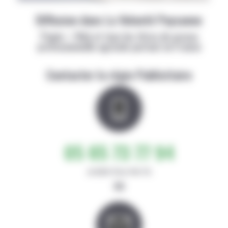
Diffusion dans La Volonté Paysanne
Papier + Web et tous les titres de presse
professionnelle agricole partout en France
Contacter la régie Publicitaire
05 65 73 77 94
de 8h30-12h et 14h-17h
ou