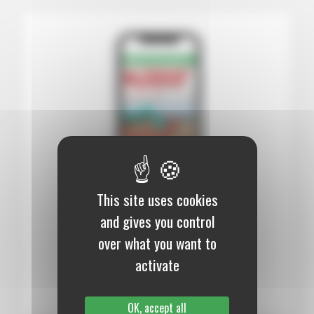
This site uses cookies
12 mois :
99,00 €
and gives you control
over what you want to
Numérique
activate
S’abonner au journal
OK, accept all