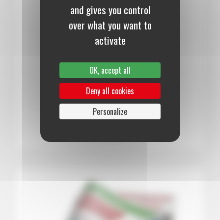
and gives you control
over what you want to
activate
OK, accept all
12 mois :
99,00 €
Deny all cookies
Numérique
Personalize
S’abonner au journal