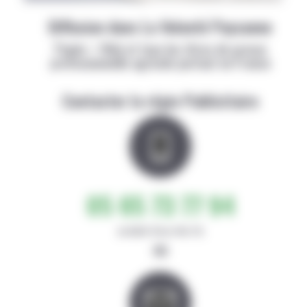
Diffusion dans La Volonté Paysanne
Papier + Web et tous les titres de presse
professionnelle agricole partout en France
Contacter la régie Publicitaire
05 65 73 77 94
de 8h30-12h et 14h-17h
ou