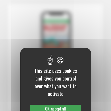
This site uses cookies
12 mois :
99,00 €
and gives you control
over what you want to
Numérique
activate
S’abonner au journal
OK, accept all