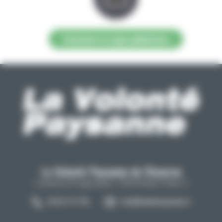
Contacter la régie publicitaire
La Volonté Paysanne de l'Aveyron
Carrefour de l'agriculture, 12026 Rodez Cedex 9
05 65 73 77 98
info@lavolontepaysanne.fr