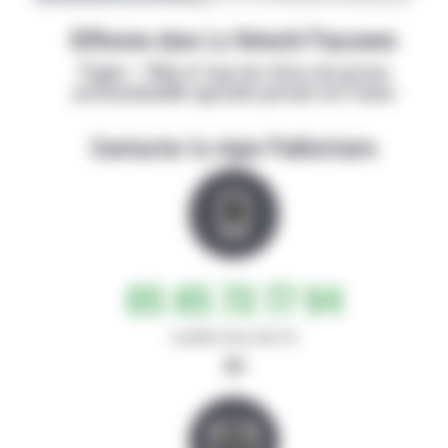
Diffusion dans La Volonté Paysanne
Papier + Web et tous les titres de presse
professionnelle agricole partout en France
Contacter la régie Publicitaire
05 65 73 77 94
de 8h30-12h et 14h-17h
ou