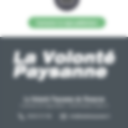
Contacter la régie publicitaire
La Volonté Paysanne de l'Aveyron
Carrefour de l'agriculture, 12026 Rodez Cedex 9
05 65 73 77 98
info@lavolontepaysanne.fr