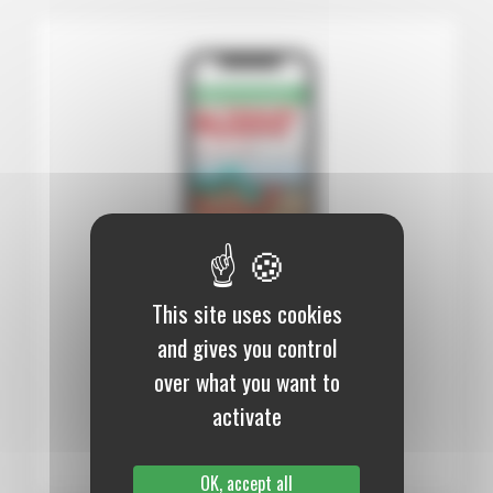
This site uses cookies
12 mois :
99,00 €
and gives you control
over what you want to
Numérique
activate
S’abonner au journal
OK, accept all