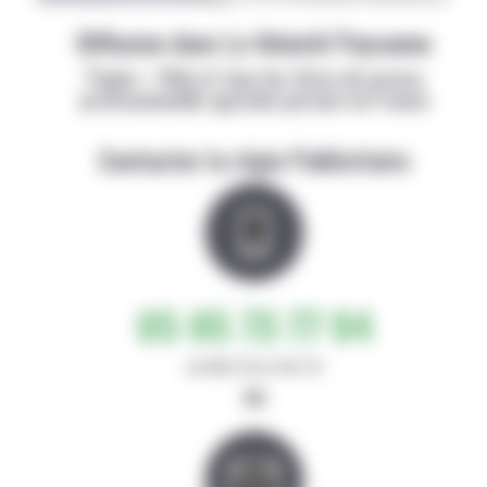
Diffusion dans La Volonté Paysanne
Papier + Web et tous les titres de presse
professionnelle agricole partout en France
Contacter la régie Publicitaire
05 65 73 77 94
de 8h30-12h et 14h-17h
ou