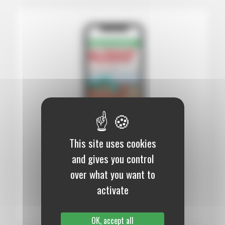
This site uses cookies
12 mois :
99,00 €
and gives you control
over what you want to
Numérique
activate
S’abonner au journal
OK, accept all