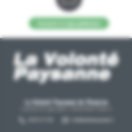
Contacter la régie publicitaire
La Volonté Paysanne de l'Aveyron
Carrefour de l'agriculture, 12026 Rodez Cedex 9
05 65 73 77 98
info@lavolontepaysanne.fr