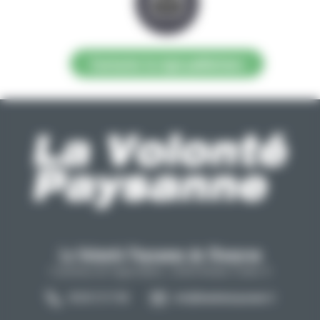
Contacter la régie publicitaire
La Volonté Paysanne de l'Aveyron
Carrefour de l'agriculture, 12026 Rodez Cedex 9
05 65 73 77 98
info@lavolontepaysanne.fr