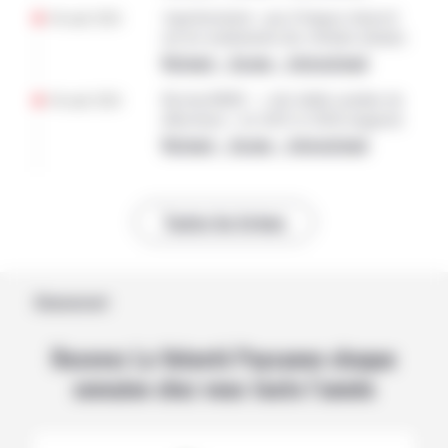
04 août 2026
Agroforesterie : pas d’impact observé
sur les rendements des céréales (étude)
National – Europe – International
04 août 2026
Bovins/MHE : « très faible nombre de
détections » en 2025 et 2026 (rapport)
National – Europe – International
Toutes les brèves
Abonnement
Recevez La Volonté Paysanne chaque
semaine chez vous toute l’année