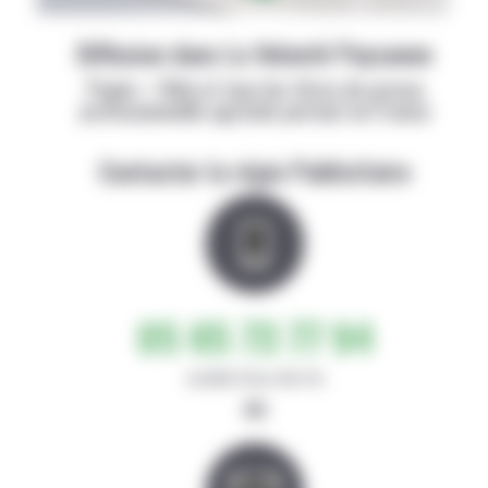
Diffusion dans La Volonté Paysanne
Papier + Web et tous les titres de presse
professionnelle agricole partout en France
Contacter la régie Publicitaire
05 65 73 77 94
de 8h30-12h et 14h-17h
ou