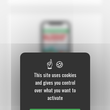
This site uses cookies
and gives you control
12 mois :
99,00 €
over what you want to
Numérique
activate
S’abonner au journal