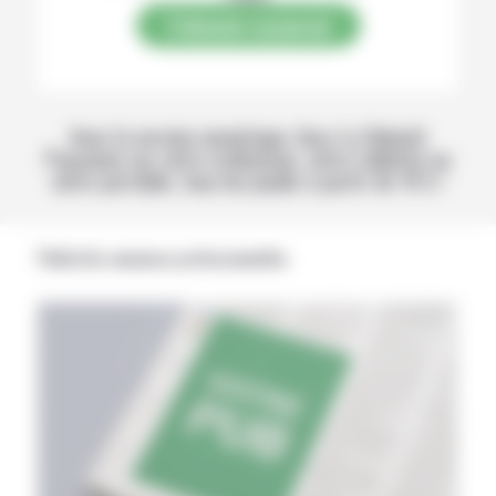
S’abonner au journal
Avec la version numérique, lisez La Volonté
Paysanne sur votre ordinateur, votre tablette ou
votre portable, tous les jeudis à partir de 14 h !
Publicités annonces professionnelles