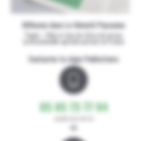
Diffusion dans La Volonté Paysanne
Papier + Web et tous les titres de presse
professionnelle agricole partout en France
Contacter la régie Publicitaire
05 65 73 77 94
de 8h30-12h et 14h-17h
ou