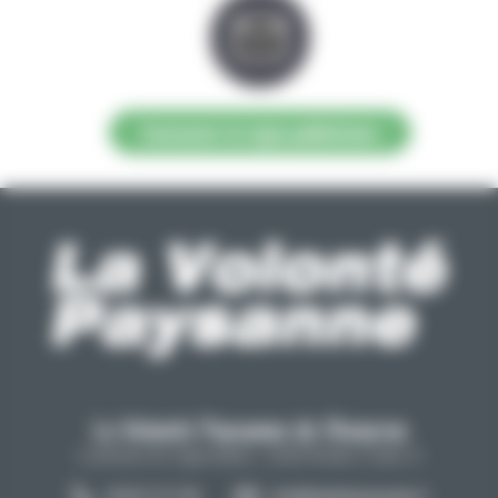
Contacter la régie publicitaire
La Volonté Paysanne de l'Aveyron
Carrefour de l'agriculture, 12026 Rodez Cedex 9
05 65 73 77 98
info@lavolontepaysanne.fr