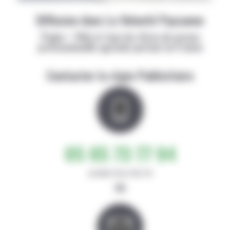
Diffusion dans La Volonté Paysanne
Papier + Web et tous les titres de presse
professionnelle agricole partout en France
Contacter la régie Publicitaire
05 65 73 77 94
de 8h30-12h et 14h-17h
ou