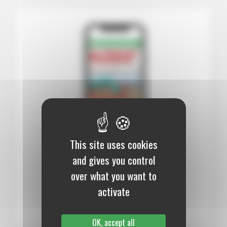
This site uses cookies
12 mois :
99,00 €
and gives you control
over what you want to
Numérique
activate
S’abonner au journal
OK, accept all