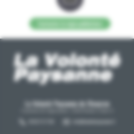
Contacter la régie publicitaire
La Volonté Paysanne de l'Aveyron
Carrefour de l'agriculture, 12026 Rodez Cedex 9
05 65 73 77 98
info@lavolontepaysanne.fr