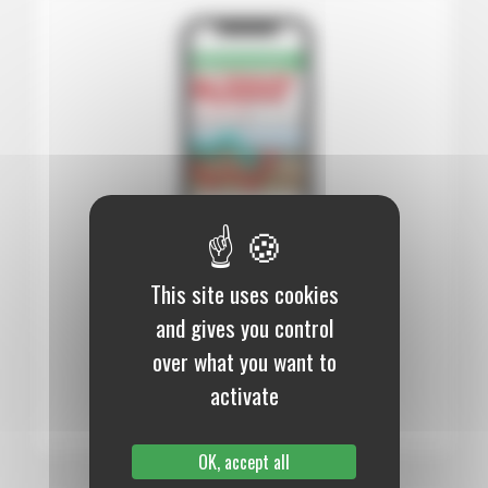
This site uses cookies
12 mois :
99,00 €
and gives you control
Numérique
over what you want to
S’abonner au journal
activate
OK, accept all