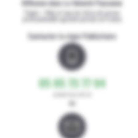
Diffusion dans La Volonté Paysanne
Papier + Web et tous les titres de presse
professionnelle agricole partout en France
Contacter la régie Publicitaire
05 65 73 77 94
de 8h30-12h et 14h-17h
ou