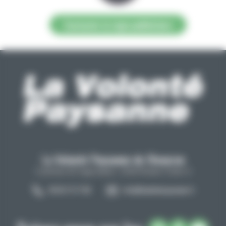
Contacter la régie publicitaire
La Volonté Paysanne de l'Aveyron
Carrefour de l'agriculture, 12026 Rodez Cedex 9
05 65 73 77 98
info@lavolontepaysanne.fr