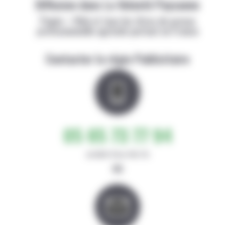
Diffusion dans La Volonté Paysanne
Papier + Web et tous les titres de presse
professionnelle agricole partout en France
Contacter la régie Publicitaire
05 65 73 77 94
de 8h30-12h et 14h-17h
ou