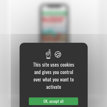
This site uses cookies
12 mois :
99,00 €
and gives you control
Numérique
over what you want to
S’abonner au journal
activate
OK, accept all