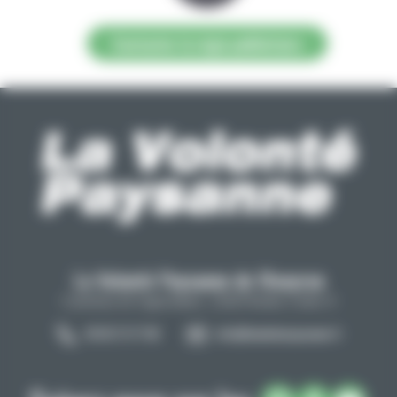
Contacter la régie publicitaire
La Volonté Paysanne de l'Aveyron
Carrefour de l'agriculture, 12026 Rodez Cedex 9
05 65 73 77 98
info@lavolontepaysanne.fr