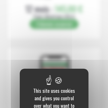
12 mois :
145,00 €
Papier (Numérique offert)
S’abonner au journal
This site uses cookies
and gives you control
over what you want to