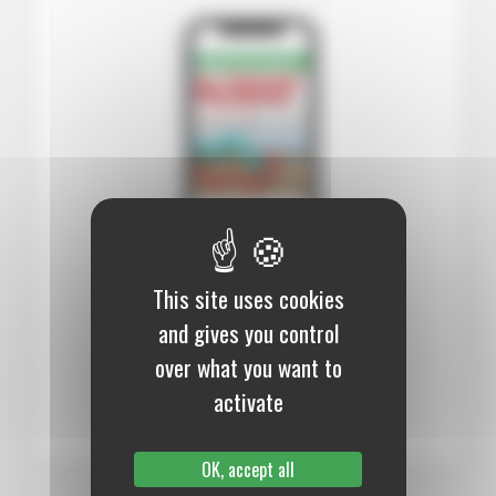
This site uses cookies
12 mois :
99,00 €
and gives you control
Numérique
over what you want to
S’abonner au journal
activate
OK, accept all