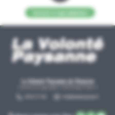
Contacter la régie publicitaire
La Volonté Paysanne de l'Aveyron
Carrefour de l'agriculture, 12026 Rodez Cedex 9
05 65 73 77 98
info@lavolontepaysanne.fr