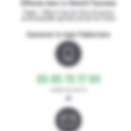
Diffusion dans La Volonté Paysanne
Papier + Web et tous les titres de presse
professionnelle agricole partout en France
Contacter la régie Publicitaire
05 65 73 77 94
de 8h30-12h et 14h-17h
ou