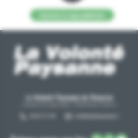
Contacter la régie publicitaire
La Volonté Paysanne de l'Aveyron
Carrefour de l'agriculture, 12026 Rodez Cedex 9
05 65 73 77 98
info@lavolontepaysanne.fr