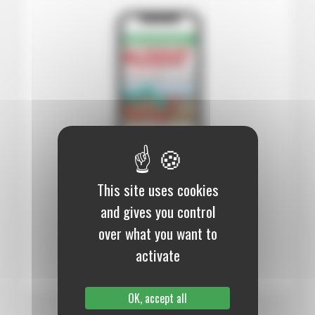
This site uses cookies
12 mois :
99,00 €
and gives you control
Numérique
over what you want to
S’abonner au journal
activate
OK, accept all