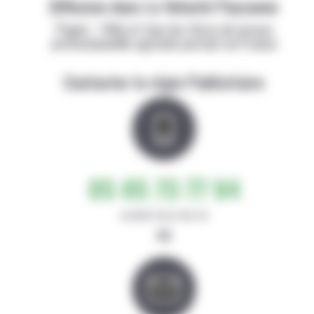
Diffusion dans La Volonté Paysanne
Papier + Web et tous les titres de presse
professionnelle agricole partout en France
Contacter la régie Publicitaire
05 65 73 77 94
de 8h30-12h et 14h-17h
ou