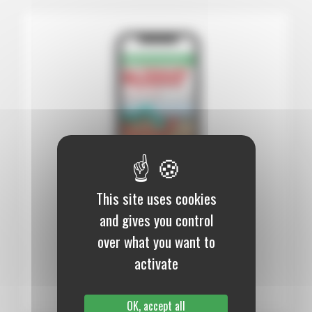
This site uses cookies
12 mois :
99,00 €
and gives you control
over what you want to
Numérique
activate
S’abonner au journal
OK, accept all