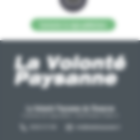
Contacter la régie publicitaire
La Volonté Paysanne de l'Aveyron
Carrefour de l'agriculture, 12026 Rodez Cedex 9
05 65 73 77 98
info@lavolontepaysanne.fr