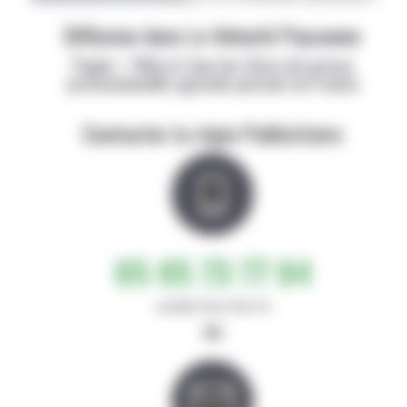
Diffusion dans La Volonté Paysanne
Papier + Web et tous les titres de presse
professionnelle agricole partout en France
Contacter la régie Publicitaire
05 65 73 77 94
de 8h30-12h et 14h-17h
ou