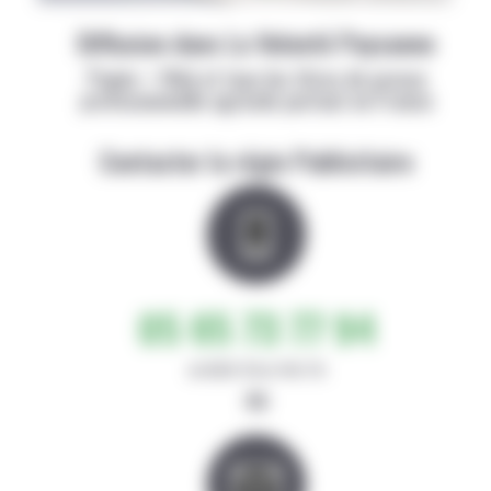
Diffusion dans La Volonté Paysanne
Papier + Web et tous les titres de presse
professionnelle agricole partout en France
Contacter la régie Publicitaire
05 65 73 77 94
de 8h30-12h et 14h-17h
ou