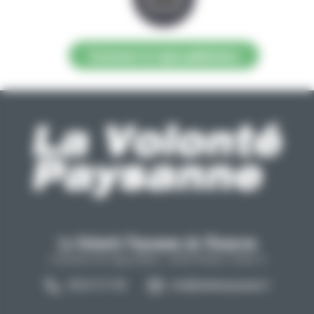
Contacter la régie publicitaire
La Volonté Paysanne de l'Aveyron
Carrefour de l'agriculture, 12026 Rodez Cedex 9
05 65 73 77 98
info@lavolontepaysanne.fr