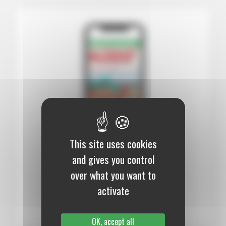
This site uses cookies
12 mois :
99,00 €
and gives you control
over what you want to
Numérique
activate
S’abonner au journal
OK, accept all