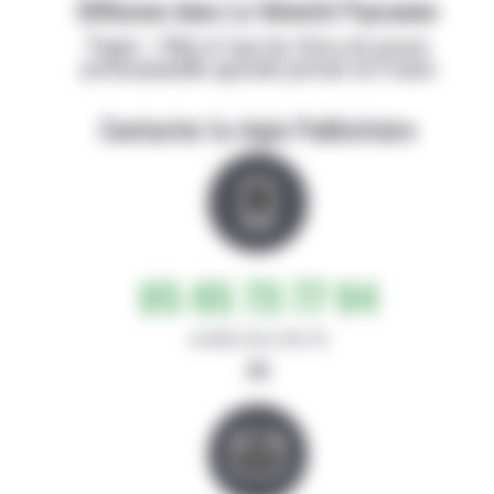
Diffusion dans La Volonté Paysanne
Papier + Web et tous les titres de presse
professionnelle agricole partout en France
Contacter la régie Publicitaire
05 65 73 77 94
de 8h30-12h et 14h-17h
ou