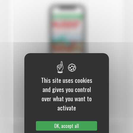
This site uses cookies
12 mois :
99,00 €
and gives you control
Numérique
over what you want to
S’abonner au journal
activate
OK, accept all