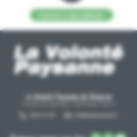
Contacter la régie publicitaire
La Volonté Paysanne de l'Aveyron
Carrefour de l'agriculture, 12026 Rodez Cedex 9
05 65 73 77 98
info@lavolontepaysanne.fr