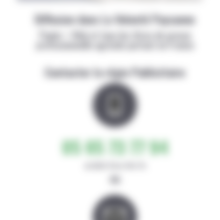
Diffusion dans La Volonté Paysanne
Papier + Web et tous les titres de presse
professionnelle agricole partout en France
Contacter la régie Publicitaire
05 65 73 77 94
de 8h30-12h et 14h-17h
ou