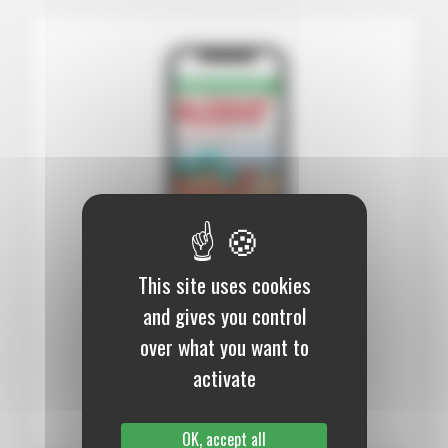
This site uses cookies
12 mois :
99,00 €
and gives you control
over what you want to
Numérique
activate
S’abonner au journal
OK, accept all