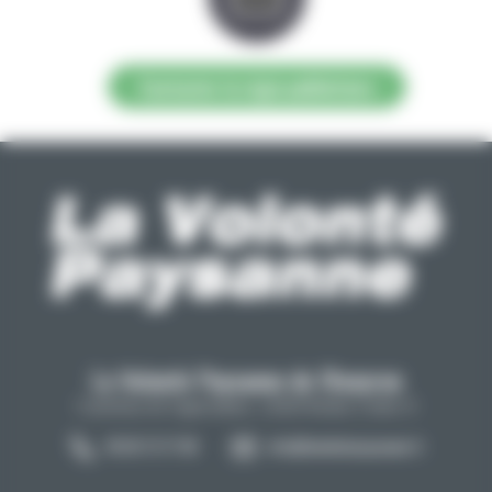
Contacter la régie publicitaire
La Volonté Paysanne de l'Aveyron
Carrefour de l'agriculture, 12026 Rodez Cedex 9
05 65 73 77 98
info@lavolontepaysanne.fr