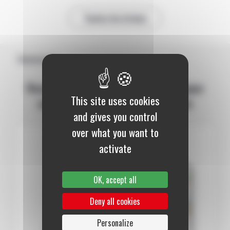
Toutes les brèves
Abonnement
Recevez La Volonté Paysanne chaque
This site uses cookies
semaine chez vous toute l’année
and gives you control
over what you want to
activate
OK, accept all
Deny all cookies
Personalize