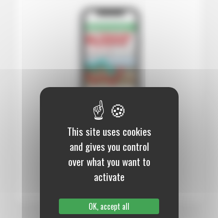
This site uses cookies
12 mois :
99,00 €
and gives you control
Numérique
over what you want to
S’abonner au journal
activate
OK, accept all