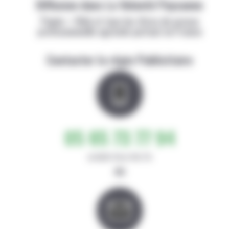
Diffusion dans La Volonté Paysanne
Papier + Web et tous les titres de presse
professionnelle agricole partout en France
Contacter la régie Publicitaire
05 65 73 77 94
de 8h30-12h et 14h-17h
ou