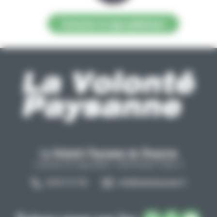
Contacter la régie publicitaire
La Volonté Paysanne de l'Aveyron
Carrefour de l'agriculture, 12026 Rodez Cedex 9
05 65 73 77 98
info@lavolontepaysanne.fr