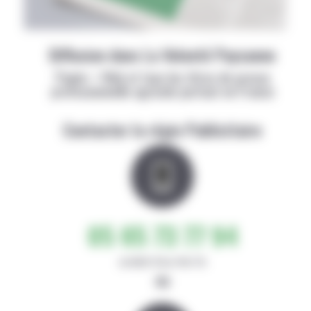
Diffusion dans La Volonté Paysanne
Papier + Web et tous les titres de presse
professionnelle agricole partout en France
Contacter la régie Publicitaire
05 65 73 77 94
de 8h30-12h et 14h-17h
ou