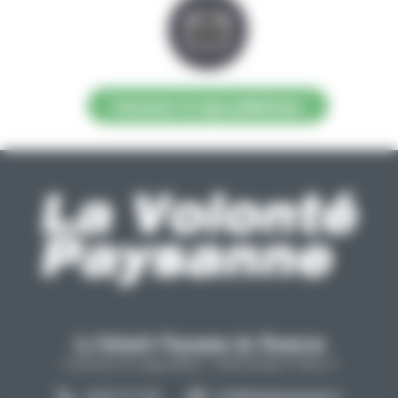
Contacter la régie publicitaire
La Volonté Paysanne de l'Aveyron
Carrefour de l'agriculture, 12026 Rodez Cedex 9
05 65 73 77 98
info@lavolontepaysanne.fr