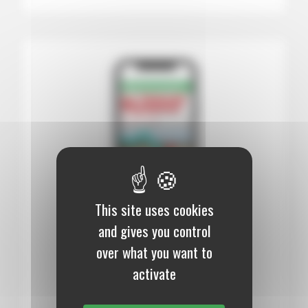
This site uses cookies
and gives you control
12 mois :
99,00 €
over what you want to
Numérique
activate
S’abonner au journal