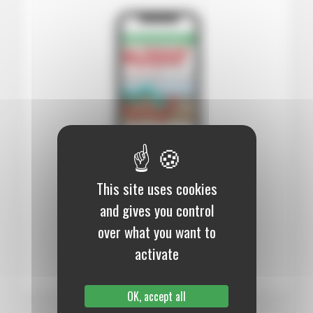
This site uses cookies
12 mois :
99,00 €
and gives you control
Numérique
over what you want to
S’abonner au journal
activate
OK, accept all