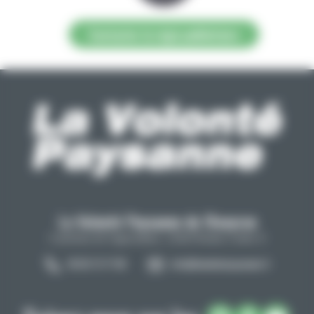
Contacter la régie publicitaire
La Volonté Paysanne de l'Aveyron
Carrefour de l'agriculture, 12026 Rodez Cedex 9
05 65 73 77 98
info@lavolontepaysanne.fr