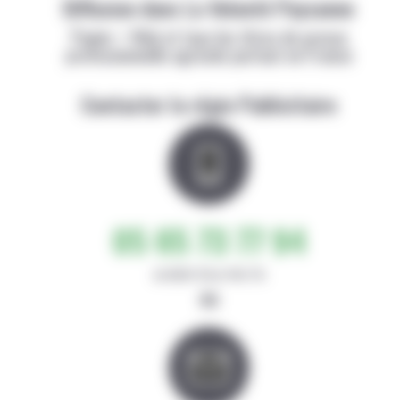
Diffusion dans La Volonté Paysanne
Papier + Web et tous les titres de presse
professionnelle agricole partout en France
Contacter la régie Publicitaire
05 65 73 77 94
de 8h30-12h et 14h-17h
ou