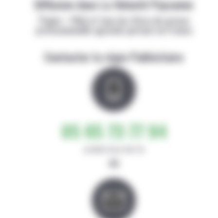
Diffusion dans La Volonté Paysanne
Papier + Web et tous les titres de presse
professionnelle agricole partout en France
Contacter la régie Publicitaire
05 65 73 77 94
de 8h30-12h et 14h-17h
ou