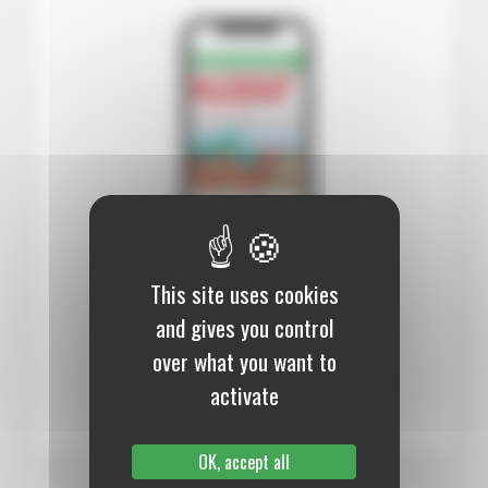
This site uses cookies
12 mois :
99,00 €
and gives you control
Numérique
over what you want to
S’abonner au journal
activate
OK, accept all