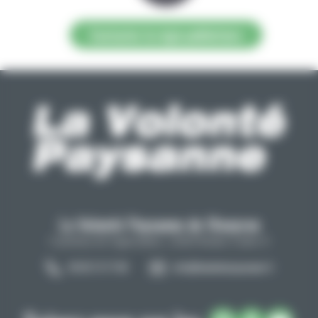
Contacter la régie publicitaire
La Volonté Paysanne de l'Aveyron
Carrefour de l'agriculture, 12026 Rodez Cedex 9
05 65 73 77 98
info@lavolontepaysanne.fr