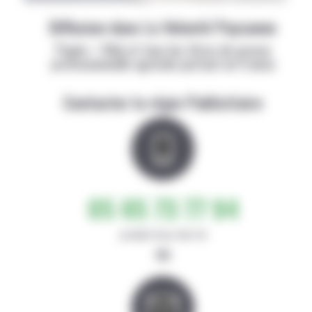
Diffusion dans La Volonté Paysanne
Papier + Web et tous les titres de presse
professionnelle agricole partout en France
Contacter la régie Publicitaire
05 65 73 77 94
de 8h30-12h et 14h-17h
ou