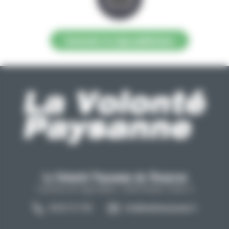
Contacter la régie publicitaire
La Volonté Paysanne de l'Aveyron
Carrefour de l'agriculture, 12026 Rodez Cedex 9
05 65 73 77 98
info@lavolontepaysanne.fr