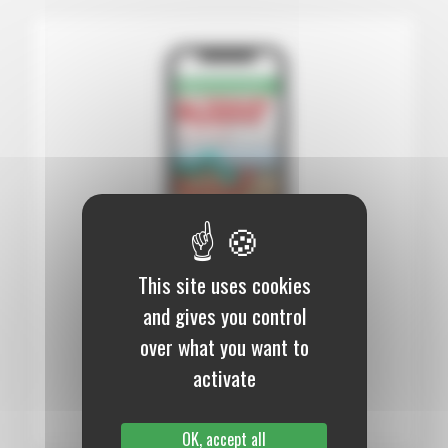
This site uses cookies
12 mois :
99,00 €
and gives you control
over what you want to
Numérique
activate
S’abonner au journal
OK, accept all