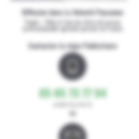
Diffusion dans La Volonté Paysanne
Papier + Web et tous les titres de presse
professionnelle agricole partout en France
Contacter la régie Publicitaire
05 65 73 77 94
de 8h30-12h et 14h-17h
ou