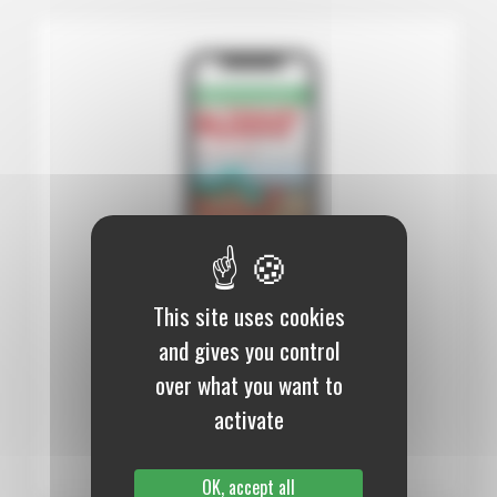
This site uses cookies
12 mois :
99,00 €
and gives you control
over what you want to
Numérique
activate
S’abonner au journal
OK, accept all