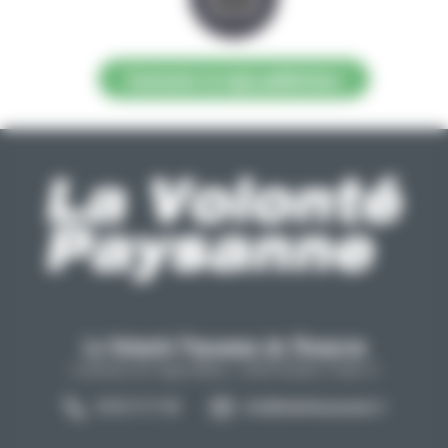
Contacter la régie publicitaire
La Volonté Paysanne de l'Aveyron
Carrefour de l'agriculture, 12026 Rodez Cedex 9
05 65 73 77 98
info@lavolontepaysanne.fr