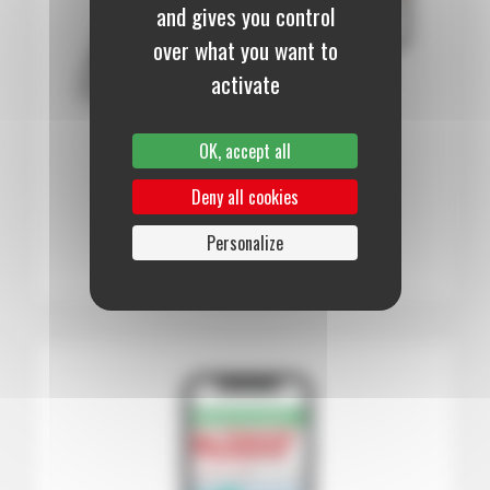
and gives you control
over what you want to
activate
12 mois :
145,00 €
OK, accept all
Deny all cookies
Papier (Numérique offert)
S’abonner au journal
Personalize