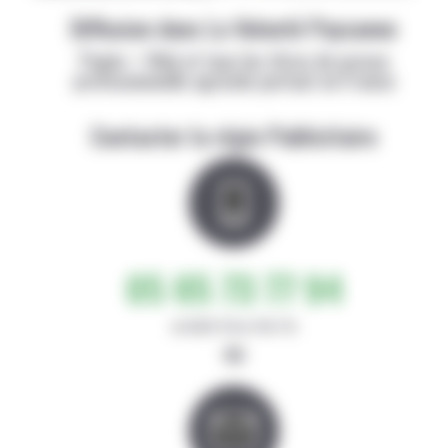
Diffusion dans La Volonté Paysanne
Papier + Web et tous les titres de presse
professionnelle agricole partout en France
Contacter la régie Publicitaire
05 65 73 77 94
de 8h30-12h et 14h-17h
ou