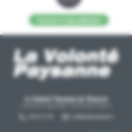
Contacter la régie publicitaire
La Volonté Paysanne de l'Aveyron
Carrefour de l'agriculture, 12026 Rodez Cedex 9
05 65 73 77 98
info@lavolontepaysanne.fr