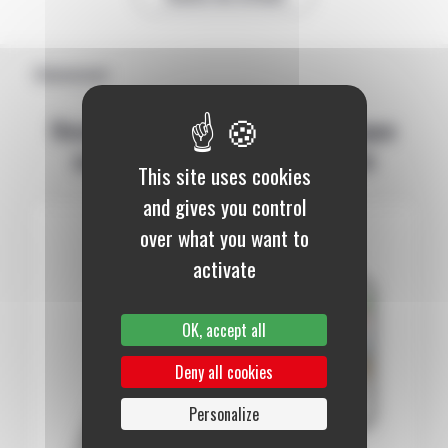
Abonnement
Recevez La Volonté Paysanne chaque
semaine chez vous toute l’année
This site uses cookies
and gives you control
over what you want to
activate
OK, accept all
Deny all cookies
Personalize