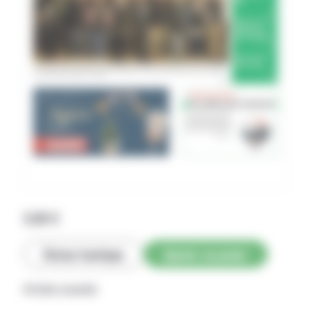
2,69
€
Retour boutique
Ajouter au panier
Articles associés