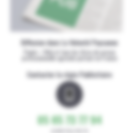
Diffusion dans La Volonté Paysanne
Papier + Web et tous les titres de presse
professionnelle agricole partout en France
Contacter la régie Publicitaire
05 65 73 77 94
de 8h30-12h et 14h-17h