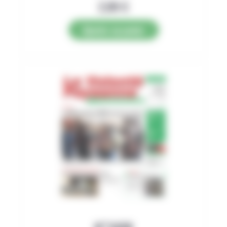
2,89
€
Ajouter au panier
N°3498