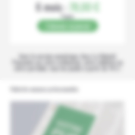
6 mois :
78,00 €
Papier
S’abonner au journal
Avec la version numérique, lisez La Volonté
Paysanne sur votre ordinateur, votre tablette ou
votre portable, tous les jeudis à partir de 14 h !
Publicités annonces professionnelles