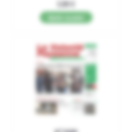
2,89
€
Ajouter au panier
N°3498