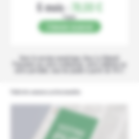
6 mois :
78,00 €
Papier
S’abonner au journal
Avec la version numérique, lisez La Volonté
Paysanne sur votre ordinateur, votre tablette ou
votre portable, tous les jeudis à partir de 14 h !
Publicités annonces professionnelles