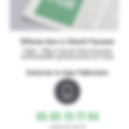
Diffusion dans La Volonté Paysanne
Papier + Web et tous les titres de presse
professionnelle agricole partout en France
Contacter la régie Publicitaire
05 65 73 77 94
de 8h30-12h et 14h-17h