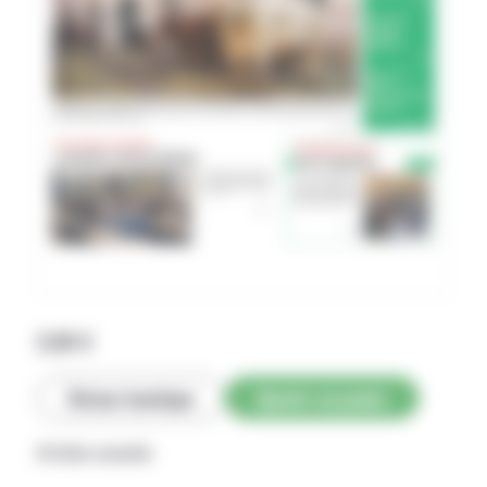
2,69
€
Retour boutique
Ajouter au panier
Articles associés