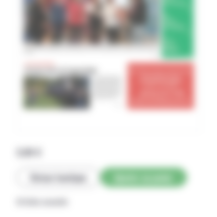
2,69
€
Retour boutique
Ajouter au panier
Articles associés