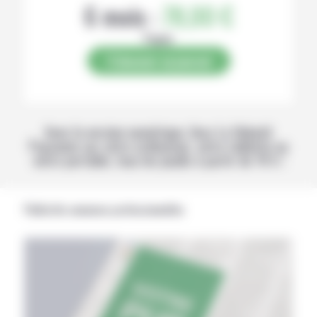
6 mois :
78,00 €
Papier
S’abonner au journal
Avec la version numérique, lisez La Volonté
Paysanne sur votre ordinateur, votre tablette ou
votre portable, tous les jeudis à partir de 14 h !
Publicités annonces professionnelles