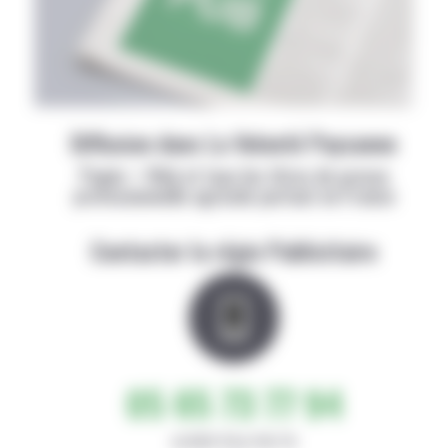
Diffusion dans La Volonté Paysanne
Papier + Web et tous les titres de presse
professionnelle agricole partout en France
Contacter la régie Publicitaire
05 65 73 77 94
de 8h30-12h et 14h-17h