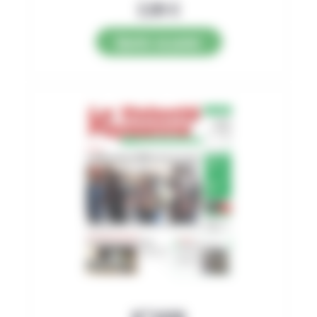
2,89
€
Ajouter au panier
N°3498