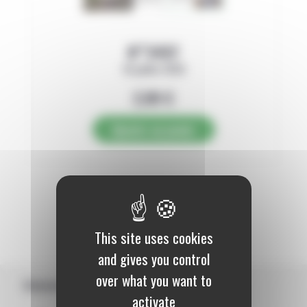
N°3497
16 juillet 2026
2,89
€
Ajouter au panier
1
This site uses cookies
and gives you control
over what you want to
Abonnement
activate